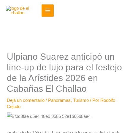
Ir
al
contenido
Ulpiano Suarez anticipó un
line-up de lujo para el festejo
de la Arístides 2026 en
Cabañas El Challao
Dejá un comentario
/
Panoramas
,
Turismo
/ Por
Rodolfo
Cejudo
¡Hola a todos! Si estás buscando un lugar para disfrutar de