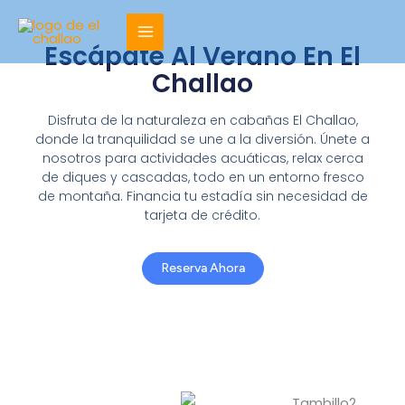
Ir
al
Escápate Al Verano En El
contenido
Challao
Disfruta de la naturaleza en cabañas El Challao,
donde la tranquilidad se une a la diversión. Únete a
nosotros para actividades acuáticas, relax cerca
de diques y cascadas, todo en un entorno fresco
de montaña. Financia tu estadía sin necesidad de
tarjeta de crédito.
Reserva Ahora