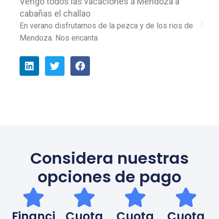
n
k
Vengo todos las vacaciones a Mendoza a
cabañas el challao
En verano disfrutamos de la pezca y de los rios de
Mendoza. Nos encanta
L
T
F
i
w
a
n
i
c
k
t
e
e
t
b
d
e
o
i
r
o
n
k
Considera nuestras
opciones de pago
Financi
Cuota
Cuota
Cuota