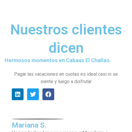
Nuestros clientes
dicen
Hermosos momentos en Cabaas El Challao.
Pagar las vacaciones en cuotas es ideal casi ni se
siente y luego a disfrutar
L
T
F
i
w
a
n
i
c
k
t
e
e
t
b
d
e
o
Mariana S.
i
r
o