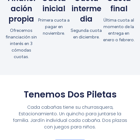
ación
inicial
interme
final
propia
dia
Primera cuota a
Última cuota al
pagar en
momento de la
Ofrecemos
Segunda cuota
noviembre.
entrega en
financiación sin
en diciembre.
enero o febrero.
interés en 3
cómodas
cuotas.
Tenemos Dos Piletas
Cada cabañas tiene su churrasquera,
Estacionamiento. Un quincho para juntarse la
familia. Jardín individual cada cabaña. Dos plazas
con juegos para niños.