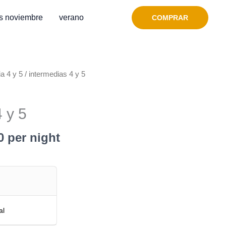
s noviembre
verano
COMPRAR
a 4 y 5
/ intermedias 4 y 5
 y 5
0
per night
al