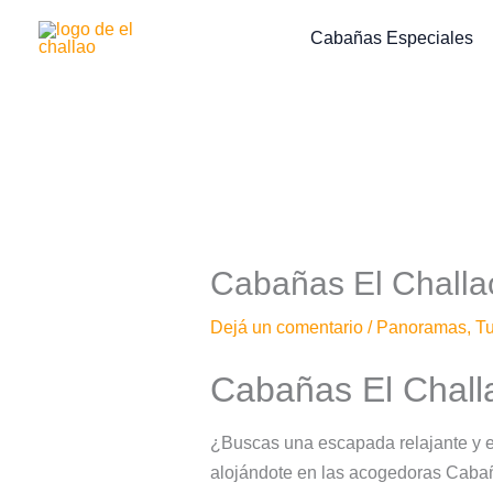
Ir
Cabañas Especiales
al
contenido
Cabañas El Challa
Dejá un comentario
/
Panoramas
,
T
Cabañas El Chall
¿Buscas una escapada relajante y e
alojándote en las acogedoras Cabañas