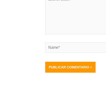
acá...
Name*