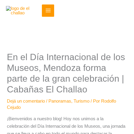
Ir
al
contenido
En el Día Internacional de los
Museos, Mendoza forma
parte de la gran celebración |
Cabañas El Challao
Dejá un comentario
/
Panoramas
,
Turismo
/ Por
Rodolfo
Cejudo
¡Bienvenidos a nuestro blog! Hoy nos unimos a la
celebración del Día Internacional de los Museos, una jornada
que se lleva a cabo en todo el mundo para destacar la