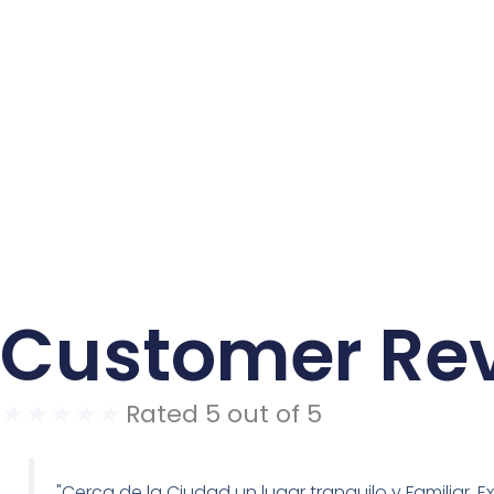
Customer Re
★
★
★
★
★
Rated 5 out of 5
"Cerca de la Ciudad un lugar tranquilo y Familiar. 