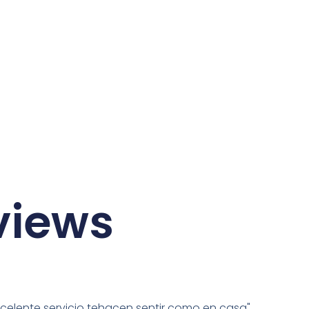
views
Excelente servicio tehacen sentir como en casa"