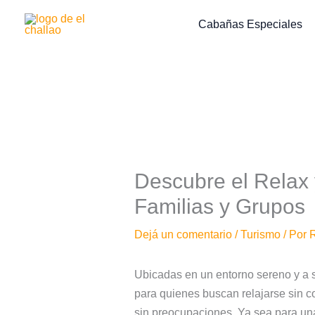
Ir
Cabañas Especiales
al
contenido
Descubre el Relax 
Familias y Grupos
Dejá un comentario
/
Turismo
/ Por
R
Ubicadas en un entorno sereno y a s
para quienes buscan relajarse sin 
sin preocupaciones. Ya sea para una