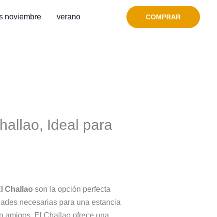
s noviembre
verano
COMPRAR
allao, Ideal para
l Challao
son la opción perfecta
dades necesarias para una estancia
n amigos, El Challao ofrece una