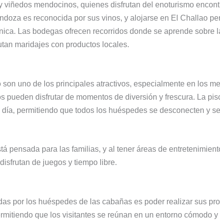
 viñedos mendocinos, quienes disfrutan del enoturismo encontr
ndoza es reconocida por sus vinos, y alojarse en El Challao per
 única. Las bodegas ofrecen recorridos donde se aprende sobre l
utan maridajes con productos locales.
son uno de los principales atractivos, especialmente en los mes
os pueden disfrutar de momentos de diversión y frescura. La pi
del día, permitiendo que todos los huéspedes se desconecten y 
tá pensada para las familias, y al tener áreas de entretenimien
disfrutan de juegos y tiempo libre.
das por los huéspedes de las cabañas es poder realizar sus p
, permitiendo que los visitantes se reúnan en un entorno cómodo y