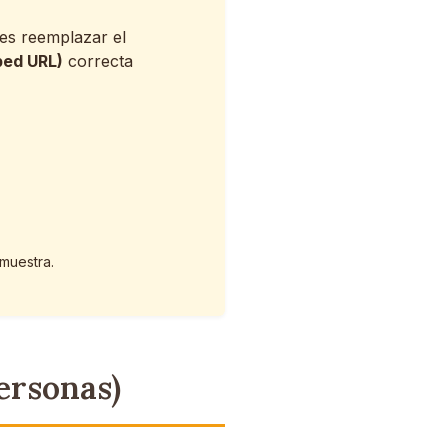
es reemplazar el
bed URL)
correcta
muestra.
ersonas)