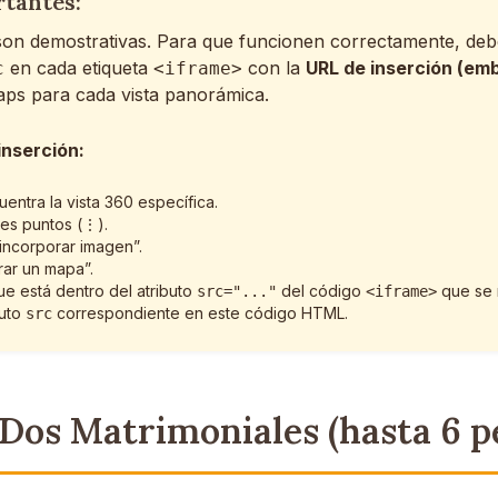
rtantes:
 son demostrativas. Para que funcionen correctamente, deb
en cada etiqueta
con la
URL de inserción (em
c
<iframe>
ps para cada vista panorámica.
inserción:
ntra la vista 360 específica.
res puntos (⋮).
incorporar imagen”.
rar un mapa”.
e está dentro del atributo
del código
que se 
src="..."
<iframe>
buto
correspondiente en este código HTML.
src
Dos Matrimoniales (hasta 6 p