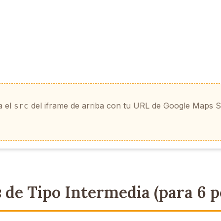
a el
del iframe de arriba con tu URL de Google Maps St
src
 de Tipo Intermedia (para 6 p