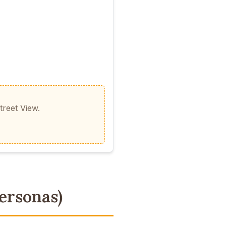
reet View.
ersonas)