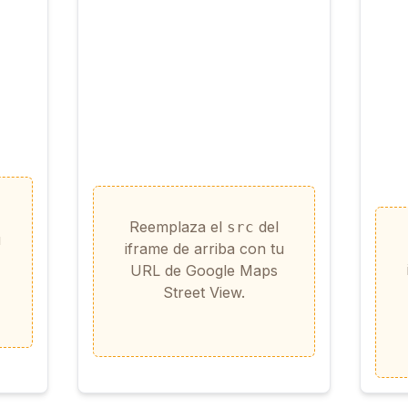
Reemplaza el
del
src
u
iframe de arriba con tu
URL de Google Maps
Street View.