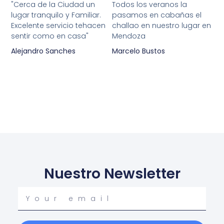
5
5
"Cerca de la Ciudad un
Todos los veranos la
lugar tranquilo y Familiar.
pasamos en cabañas el
out
out
Excelente servicio tehacen
challao en nuestro lugar en
of
of
sentir como en casa"
Mendoza
5
5
Alejandro Sanches
Marcelo Bustos
Nuestro Newsletter
Your
email